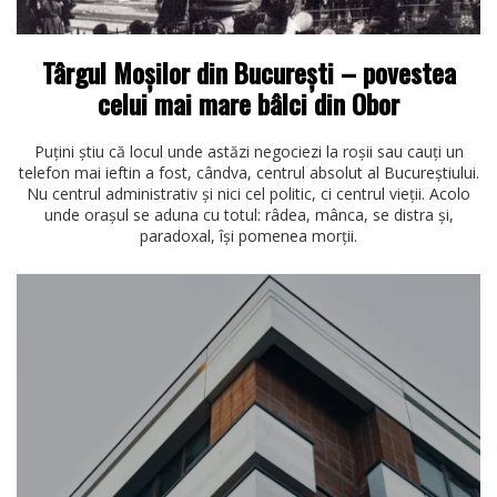
Târgul Moșilor din București – povestea
celui mai mare bâlci din Obor
Puțini știu că locul unde astăzi negociezi la roșii sau cauți un
telefon mai ieftin a fost, cândva, centrul absolut al Bucureștiului.
Nu centrul administrativ și nici cel politic, ci centrul vieții. Acolo
unde orașul se aduna cu totul: râdea, mânca, se distra și,
paradoxal, își pomenea morții.