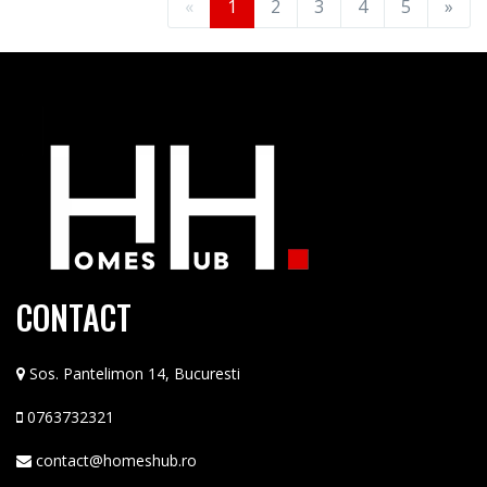
«
1
2
3
4
5
»
CONTACT
Sos. Pantelimon 14, Bucuresti
0763732321
contact@homeshub.ro