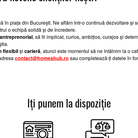
ouă în piața din București. Ne aflăm într-o continuă dezvoltare ș
ui o echipă solidă și de încredere.
 antreprenorial
, să fii implicat, curios, ambițios, curajos și d
știa.
flexibil
și
carieră
, atunci
este momentul să ne întâlnim la o ca
 adresa
contact@homeshub.ro
sau completeaz
ă
-
ți datele
în
for
Iţi punem la dispoziţie