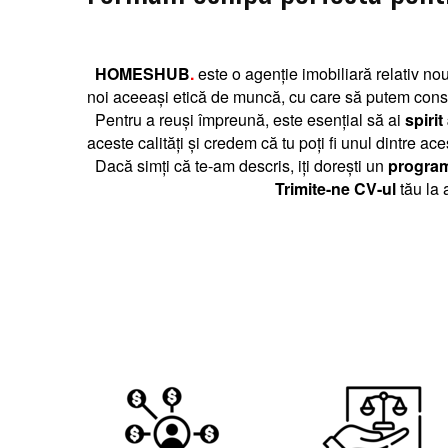
HOMESHUB
.
este o agenție imobiliară relativ n
noi aceeași etică de muncă, cu care să putem constr
Pentru a reuși împreună, este esențial să ai
spirit
aceste calități și credem că tu poți fi unul dintre ace
Dacă simți că te-am descris, iți dorești un
program 
Trimite-ne CV-ul
tău la