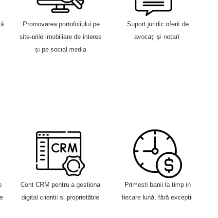
mă
Promovarea portofoliului pe
Suport juridic oferit de
site-urile imobiliare de interes
avocați și notari
și pe social media
e
Cont CRM pentru a gestiona
Primesti banii la timp in
ă
ă
ăr
ă
re
digital clientii si propriet
tile
fiecare lun
, f
exceptii