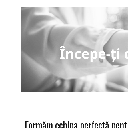
Începe-ți
Formăm echipa perfectă pentru