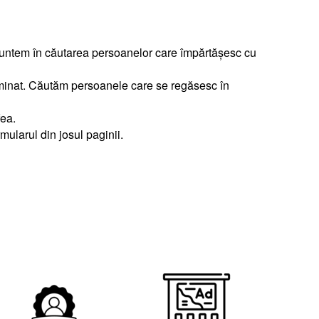
i suntem în căutarea persoanelor care împărtășesc cu
eterminat. Căutăm persoanele care se regăsesc în
fea.
mularul din josul paginii.