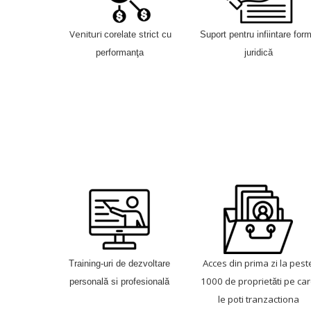
Venituri
corelate strict cu
Suport pentru infiintare for
performanţa
juridică
Acces din prima zi la pest
Training-uri de dezvoltare
ă
ă
ă
1000 de propriet
ti pe ca
personal
si profesional
le poti tranzactiona