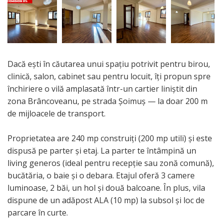
Dacă ești în căutarea unui spațiu potrivit pentru birou,
clinică, salon, cabinet sau pentru locuit, îți propun spre
închiriere o vilă amplasată într-un cartier liniștit din
zona Brâncoveanu, pe strada Șoimuș — la doar 200 m
de mijloacele de transport.
Proprietatea are 240 mp construiți (200 mp utili) și este
dispusă pe parter și etaj. La parter te întâmpină un
living generos (ideal pentru recepție sau zonă comună),
bucătăria, o baie și o debara. Etajul oferă 3 camere
luminoase, 2 băi, un hol și două balcoane. În plus, vila
dispune de un adăpost ALA (10 mp) la subsol și loc de
parcare în curte.