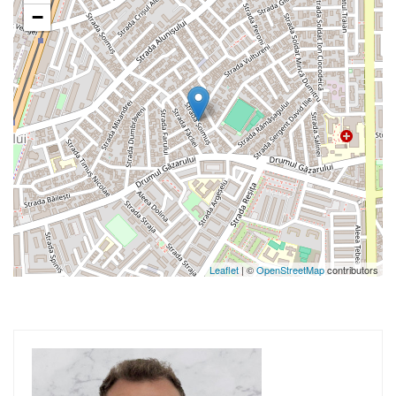
−
Leaflet
| ©
OpenStreetMap
contributors