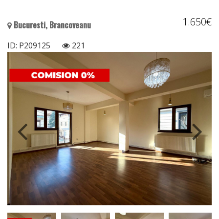
1.650€
Bucuresti, Brancoveanu
ID: P209125
221