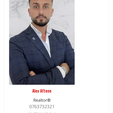
Alex Aftene
Realtor®
0763732321