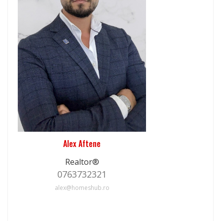
Alex Aftene
Realtor®
0763732321
alex@homeshub.ro