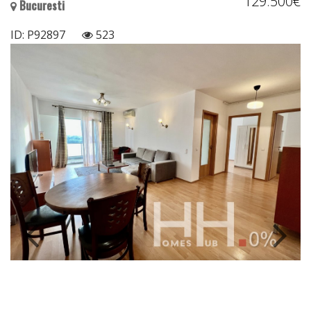
129.500€
Bucuresti
ID: P92897
523