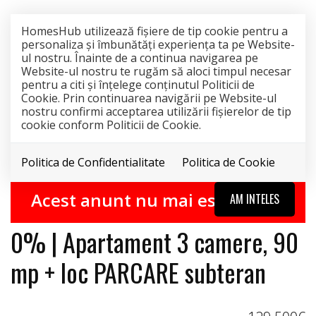
HomesHub utilizează fişiere de tip cookie pentru a
personaliza și îmbunătăți experiența ta pe Website-
ul nostru. Înainte de a continua navigarea pe
Website-ul nostru te rugăm să aloci timpul necesar
pentru a citi și înțelege conținutul Politicii de
Cookie. Prin continuarea navigării pe Website-ul
nostru confirmi acceptarea utilizării fişierelor de tip
cookie conform Politicii de Cookie.
Politica de Confidentialitate
Politica de Cookie
0% COMISION
EXCLUSIVITATE
VANDUT
Acest anunt nu mai este activ !
AM INTELES
0% | Apartament 3 camere, 90
mp + loc PARCARE subteran