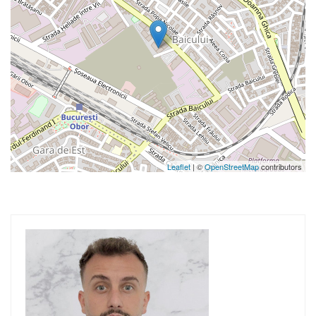
Leaflet
| ©
OpenStreetMap
contributors