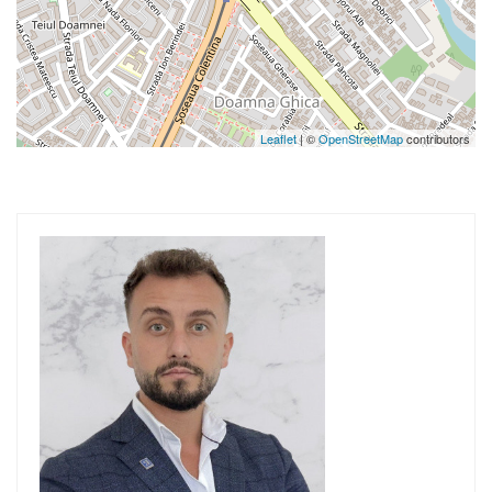
Leaflet
| ©
OpenStreetMap
contributors