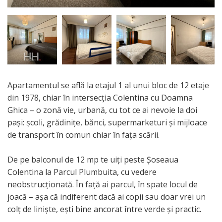
Apartamentul se află la etajul 1 al unui bloc de 12 etaje
din 1978, chiar în intersecția Colentina cu Doamna
Ghica – o zonă vie, urbană, cu tot ce ai nevoie la doi
pași: școli, grădinițe, bănci, supermarketuri și mijloace
de transport în comun chiar în fața scării.
De pe balconul de 12 mp te uiți peste Șoseaua
Colentina la Parcul Plumbuita, cu vedere
neobstrucționată. În față ai parcul, în spate locul de
joacă – așa că indiferent dacă ai copii sau doar vrei un
colț de liniște, ești bine ancorat între verde și practic.