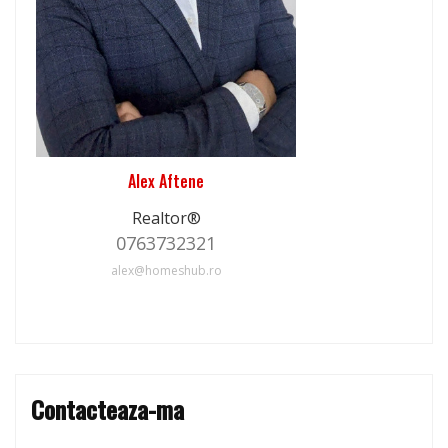
Alex Aftene
Realtor®
0763732321
alex@homeshub.ro
Contacteaza-ma