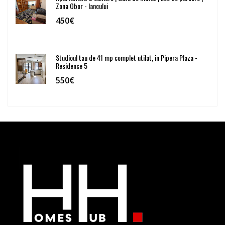
Zona Obor - Iancului
450€
Studioul tau de 41 mp complet utilat, in Pipera Plaza -
Residence 5
550€