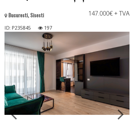
147.000€
+ TVA
Bucuresti, Sisesti
ID: P235845
197