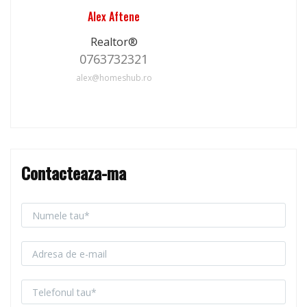
Alex Aftene
Realtor®
0763732321
alex@homeshub.ro
Contacteaza-ma