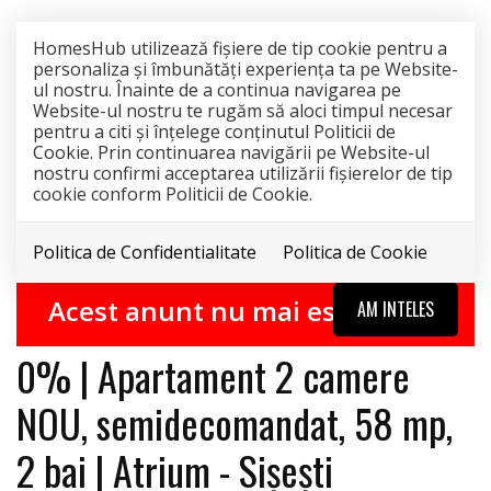
HomesHub utilizează fişiere de tip cookie pentru a
personaliza și îmbunătăți experiența ta pe Website-
ul nostru. Înainte de a continua navigarea pe
Website-ul nostru te rugăm să aloci timpul necesar
pentru a citi și înțelege conținutul Politicii de
Cookie. Prin continuarea navigării pe Website-ul
nostru confirmi acceptarea utilizării fişierelor de tip
cookie conform Politicii de Cookie.
Politica de Confidentialitate
Politica de Cookie
0% COMISION
EXCLUSIVITATE
RETRAS
Acest anunt nu mai este activ !
AM INTELES
0% | Apartament 2 camere
NOU, semidecomandat, 58 mp,
2 bai | Atrium - Sișești