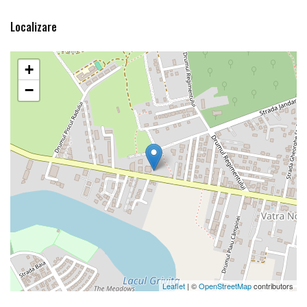
Localizare
+
−
Leaflet
| ©
OpenStreetMap
contributors